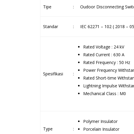
Tipe
:
Oudoor Disconnecting Swit
Standar
:
IEC 62271 – 102 ( 2018 – 05
Rated Voltage : 24 kV
Rated Current : 630 A
Rated Frequency : 50 Hz
Power Frequency Withstan
Spesifikasi
:
Rated Short-time Withstan
Lightning Impulse Withsta
Mechanical Class : M0
Polymer Insulator
Type
:
Porcelain Insulator