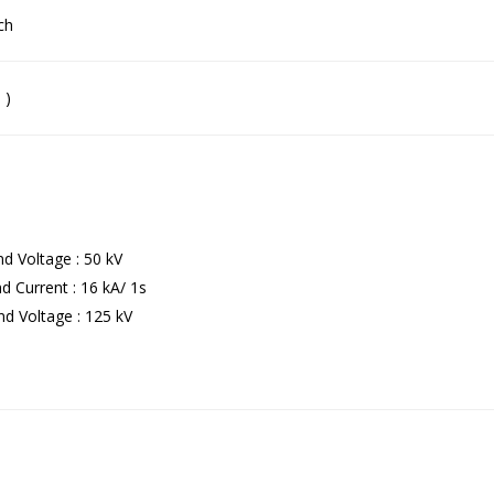
ch
 )
d Voltage : 50 kV
d Current : 16 kA/ 1s
nd Voltage : 125 kV